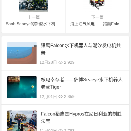
上一篇
下一篇
Saab Seaeye的新型水下机器人加入Ocean Infinity的‘无敌舰队’
海上油气风电——猎鹰Falcon水下机器人检测和更换牺牲阳极
猎鹰Falcon水下机器人与潮汐发电机共
舞
12月28日
2,929
核电幸存者——萨博Seaeye水下机器人
老虎Tiger
12月01日
2,859
Falcon猎鹰是Hypros在尼日利亚的制胜
法宝
11月02日
2,797