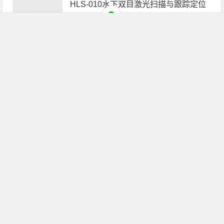
HLS-010水下双目激光扫描与跟踪定位
系统
10月30日
2,310
水下探地雷达技术资料
10月25日
2,211
ZLJ-2086水下雷达检测系统
10月23日
2,037
VLS03水下激光视频三维扫描系统
10月23日
2,252