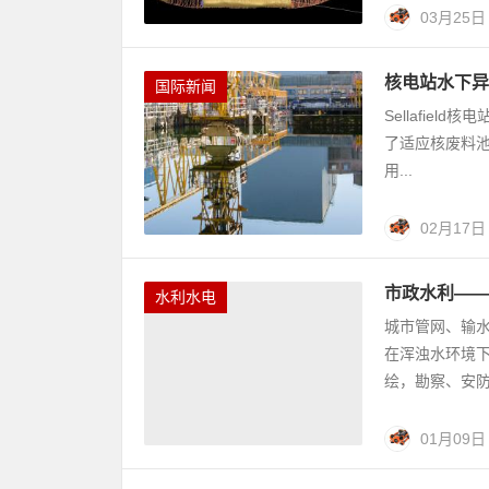
03月25日
核电站水下异物
国际新闻
Sellafiel
了适应核废料池的
用...
02月17日
市政水利——
水利水电
城市管网、输水
在浑浊水环境
绘，勘察、安防
01月09日