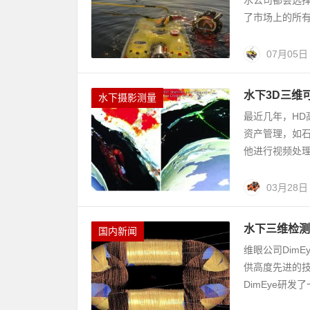
水公司都会选择猎
了市场上的所有
07月05日
水下3D三维
水下摄影测量
最近几年，H
资产管理，如石
他进行视频处理
03月28日
水下三维检测
国内新闻
维眼公司Dim
供高度先进的技
DimEye研发