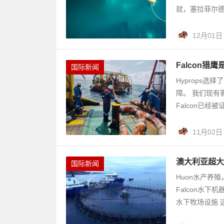
就，塞拉菲尔德团
12月01日
Falcon猎
国际新闻
Hyprops选
障。 我们现有
Falcon已经被
11月02日
澳大利亚超大三
国际新闻
Huon水产养
Falcon水下
水下牧场设施 这是