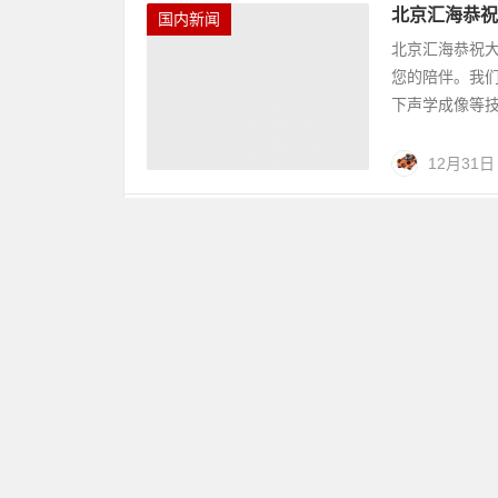
北京汇海恭祝
国内新闻
北京汇海恭祝
您的陪伴。我
下声学成像等技
12月31日
螺旋桨推进器
市政交通
这是一个水下
三维测量，证明
12月23日
Oceanee
国际新闻
水下服务公司O