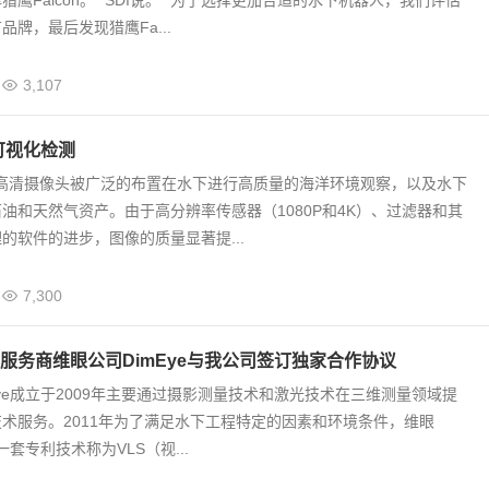
鹰Falcon。” SDI说。 “为了选择更加合适的水下机器人，我们评估
品牌，最后发现猎鹰Fa...
3,107
可视化检测
D高清摄像头被广泛的布置在水下进行高质量的海洋环境观察，以及水下
油和天然气资产。由于高分辨率传感器（1080P和4K）、过滤器和其
的软件的进步，图像的质量显著提...
7,300
服务商维眼公司DimEye与我公司签订独家合作协议
Eye成立于2009年主要通过摄影测量技术和激光技术在三维测量领域提
术服务。2011年为了满足水下工程特定的因素和环境条件，维眼
了一套专利技术称为VLS（视...