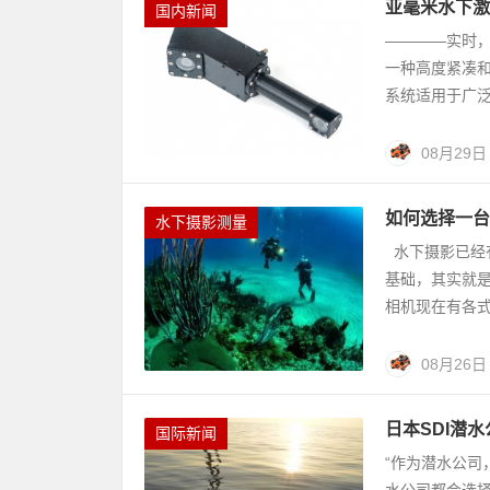
亚毫米水下激
国内新闻
————实时，
一种高度紧凑
系统适用于广泛
08月29日
如何选择一台
水下摄影测量
水下摄影已经有
基础，其实就
相机现在有各式
08月26日
日本SDI潜
国际新闻
“作为潜水公