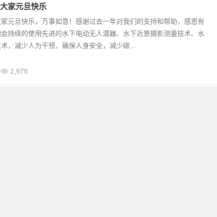
大家元旦快乐
大家元旦快乐，万事如意！感谢过去一年对我们的支持和帮助，感恩有
们会持续的使用先进的水下电动无人潜器、水下近景摄影测量技术、水
术，减少人为干预，确保人身安全，减少碳...
2,979
叶轮高精度3D检测
近景摄影激光测量融合技术的测试案例。 我们对某船舶的螺旋桨进行了
了该技术的可行性和极高的精度。 以下图片供参考：
3,302
ring, BP在挪威的内陆远程操控在英国的水下机器人进行作业
ceaneering介绍他们在陆地上成功的为英国石油公司BP完成了在英国