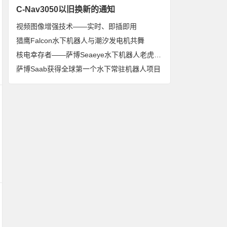
C-Nav3050以旧换新的通知
视频图像增强技术——实时、即插即用
猎鹰Falcon水下机器人与潮汐发电机共舞
核电幸存者——萨博Seaeye水下机器人老虎Tiger
萨博Saab获得全球第一个水下常驻机器人项目