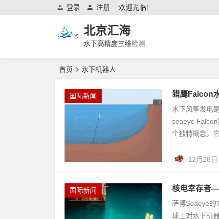
登录
注册
欢迎光临！
北京汇海
水下高精度三维检测
首页
水下机器人
猎鹰Falc
国际新闻
水下风筝发电是
seaeye F
个独特概念，它利
12月28日
核电幸存者——
国际新闻
萨博Seaeye的
球上对水下机