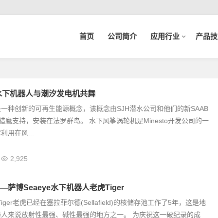
首页
公司简介
应用行业
产品技
on水下机器人与潮汐发电机共舞
一种创新的可再生能源概念，该概念由SJH潜水公司和他们的新SAAB
alcon猎鹰支持，安装在法罗群岛。 水下风筝涡轮机是Minesto开发公司的一
用在风...
2,925
萨博Seaeye水下机器人老虎Tiger
Tiger老虎已经在塞拉菲尔德(Sellafield)的核储存池工作了5年，这是地
器人来说放射性最强、碱性最强的地方之一。 为庆祝这一破纪录的成