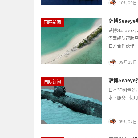
10月09日
萨博Seae
国际新闻
萨博Seaeye公
潜器舰队帮助马
官方合作伙伴...
09月23日
萨博Seaeye
国际新闻
日本3D测量公司W
水下服务 . 使用
09月07日