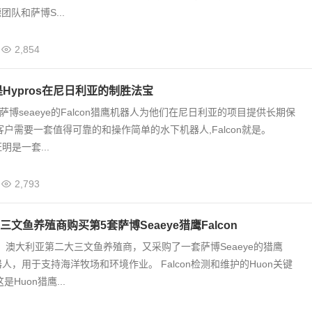
队和萨博S...
2,854
鹰是Hypros在尼日利亚的制胜法宝
择了萨博seaeye的Falcon猎鹰机器人为他们在尼日利亚的项目提供长期保
客户需要一套值得可靠的和操作简单的水下机器人,Falcon就是。
证明是一套...
2,793
文鱼养殖商购买第5套萨博Seaeye猎鹰Falcon
殖，澳大利亚第二大三文鱼养殖商，又采购了一套萨博Seaeye的猎鹰
机器人，用于支持海洋牧场和环境作业。 Falcon检测和维护的Huon关键
Huon猎鹰...