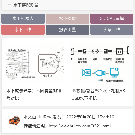
水下摄影测量
水下机器人
水下摄像
3D CAD建模
水下三维
摄影测量
实景三维
IP/模拟/复合/SDI水下相机VS
专业USB水下相机 VS 自制方
USB水下相机
案深海探测的明智选择
本文由
HuiRov
发表于 2022年8月26日
15:44:16
转载请注明：
http://www.huirov.com/9321.html