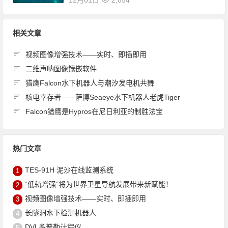
12月01日
2,854
相关文章
视频图像增强技术——实时、即插即用
二维声呐图像镶嵌软件
猎鹰Falcon水下机器人与潮汐发电机共舞
核电幸存者——萨博Seaeye水下机器人老虎Tiger
Falcon猎鹰是Hypros在尼日利亚的制胜法宝
热门文章
TES-91H 泥沙在线监测系统
1
“低轨增强”将为世界卫星导航发展带来新赋能！
2
视频图像增强技术——实时、即插即用
3
长隧洞水下检测机器人
4
DVL多普勒计程仪
5